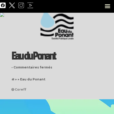
Eau du Ponant
sur
•
Commentaires fermés
Eau
» » Eau du Ponant
du
Ponant
Coreff